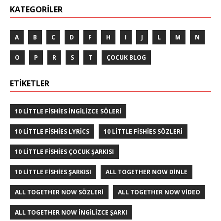
KATEGORILER
A
B
C
D
F
H
I
J
L
M
N
O
P
R
S
T
ÇOCUK BLOG
ETIKETLER
10 LITTLE FISHIES INGILIZCE SÖLERI
10 LITTLE FISHIES LYRICS
10 LITTLE FISHIES SÖZLERI
10 LITTLE FISHIES ÇOCUK ŞARKISI
10 LITTLE FISHIES ŞARKISI
ALL TOGETHER NOW DINLE
ALL TOGETHER NOW SÖZLERI
ALL TOGETHER NOW VIDEO
ALL TOGETHER NOW İNGILIZCE ŞARKI