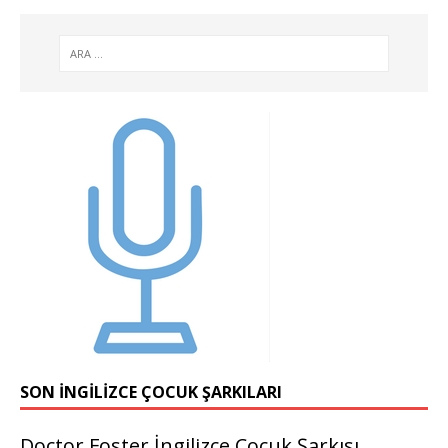
SON İNGILIZCE ÇOCUK ŞARKILARI
Doctor Foster İngilizce Çocuk Şarkısı