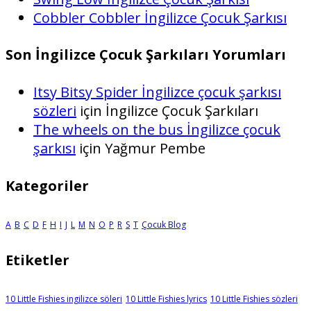
Cobbler Cobbler İngilizce Çocuk Şarkısı
Son İngilizce Çocuk Şarkıları Yorumları
Itsy Bitsy Spider İngilizce çocuk şarkısı
sözleri
için
İngilizce Çocuk Şarkıları
The wheels on the bus İngilizce çocuk
şarkısı
için
Yağmur Pembe
Kategoriler
A
B
C
D
F
H
I
J
L
M
N
O
P
R
S
T
Çocuk Blog
Etiketler
10 Little Fishies ingilizce söleri
10 Little Fishies lyrics
10 Little Fishies sözleri