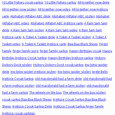
10 Little Fishies çocuk şarkısı
10 Little Fishies şarkısı
All together now dinle
All together now sözleri
All together now video
All together now İngilizce
şarkı
Alphabet (Alfabe) ABC dinle
Alphabet (Alfabe) ABC sözleri
Alphabet
(Alfabe) ABC video
Alphabet (Alfabe) ABC İngilizce şarkı
A Ram Sam Sam
dinle
A Ram Sam Sam sözleri
A Ram Sam Sam video
A Ram Sam Sam
İngilizce şarkı
A Tisket A Tasket dinle
A Tisket A Tasket sözleri
A Tisket A
Tasket video
A Tisket A Tasket İngilizce şarkı
Baa Baa Black Sheep
Finger
Family
finger family song
finger family şarkısı
Happy Birthday çocuk
Happy
Birthday İngilizce Çocuk Şarkısı
Happy Birthday İngilizce şarkısı
Hickory
Dickory Dock sözleri
Hickory Dickory Dock çocuk şarkısı
itsy bitsy spider
dinle
itsy bitsy spider ingilizce sözleri
itsy bitsy spider sözleri
Jingle Bells
İngilizce Çocuk Şarkısı
old macdonald had a farm dinle
old macdonald had
a farm ingilizce sözleri
old macdonald had a farm sözleri
old macdonald
had a farm şarkısı
The wheels on the bus
The wheels on the bus sözleri
çocuk şarkısı Baa Baa Black Sheep
İngilizce Çocuk Şarkısı Baa Baa Black
Sheep
İngilizce Çocuk Şarkısı Dinle
İngilizce Çocuk Şarkısı finger family
İngilizce çocuk şarkıları