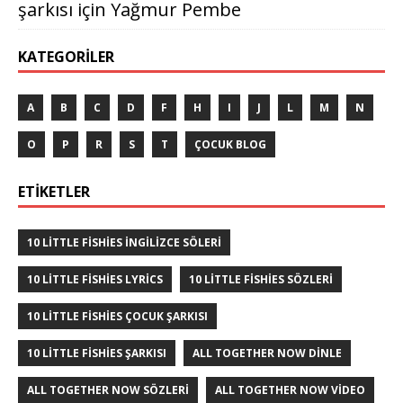
şarkısı
için
Yağmur Pembe
KATEGORILER
A
B
C
D
F
H
I
J
L
M
N
O
P
R
S
T
ÇOCUK BLOG
ETIKETLER
10 LITTLE FISHIES INGILIZCE SÖLERI
10 LITTLE FISHIES LYRICS
10 LITTLE FISHIES SÖZLERI
10 LITTLE FISHIES ÇOCUK ŞARKISI
10 LITTLE FISHIES ŞARKISI
ALL TOGETHER NOW DINLE
ALL TOGETHER NOW SÖZLERI
ALL TOGETHER NOW VIDEO