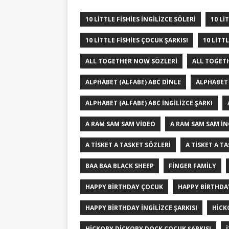
10 LITTLE FISHIES INGILIZCE SÖLERI
10 LI
10 LITTLE FISHIES ÇOCUK ŞARKISI
10 LITTL
ALL TOGETHER NOW SÖZLERI
ALL TOGET
ALPHABET (ALFABE) ABC DINLE
ALPHABET 
ALPHABET (ALFABE) ABC İNGILIZCE ŞARKI
A RAM SAM SAM VIDEO
A RAM SAM SAM İN
A TISKET A TASKET SÖZLERI
A TISKET A T
BAA BAA BLACK SHEEP
FINGER FAMILY
HAPPY BIRTHDAY ÇOCUK
HAPPY BIRTHDAY
HAPPY BIRTHDAY İNGILIZCE ŞARKISI
HICK
HICKORY DICKORY DOCK ÇOCUK ŞARKISI