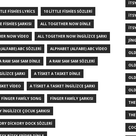
ITS
TTLE FISHIES LYRICS
10 LITTLE FISHIES SÖZLERI
ITS
E FISHIES ŞARKISI
ALL TOGETHER NOW DINLE
ITS
HER NOW VIDEO
ALL TOGETHER NOW İNGILIZCE ŞARKI
JIN
(ALFABE) ABC SÖZLERI
ALPHABET (ALFABE) ABC VIDEO
OLD
A RAM SAM SAM DINLE
A RAM SAM SAM SÖZLERI
OLD
GILIZCE ŞARKI
A TISKET A TASKET DINLE
OLD
ASKET VIDEO
A TISKET A TASKET İNGILIZCE ŞARKI
OLD
FINGER FAMILY SONG
FINGER FAMILY ŞARKISI
THE
 İNGILIZCE ÇOCUK ŞARKISI
THE
ORY DICKORY DOCK SÖZLERI
ÇOC
ITSY BITSY SPIDER DINLE