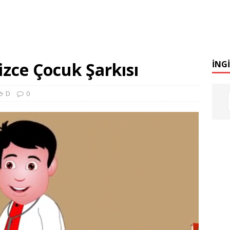
izce Çocuk Şarkısı
İNG
D
0