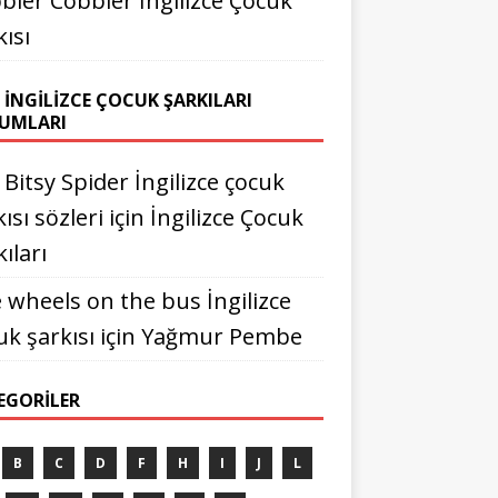
bler Cobbler İngilizce Çocuk
kısı
 İNGILIZCE ÇOCUK ŞARKILARI
UMLARI
y Bitsy Spider İngilizce çocuk
ısı sözleri
için
İngilizce Çocuk
ıları
 wheels on the bus İngilizce
uk şarkısı
için
Yağmur Pembe
EGORILER
B
C
D
F
H
I
J
L