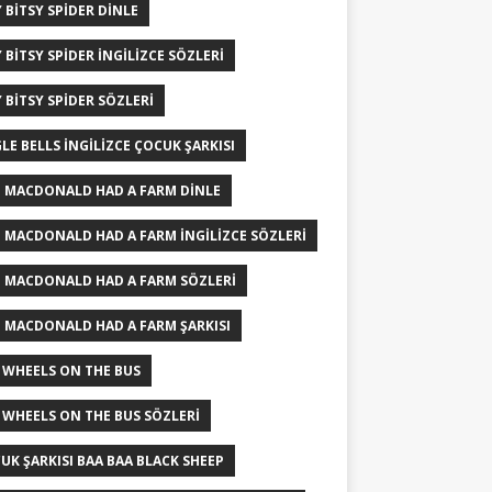
Y BITSY SPIDER DINLE
Y BITSY SPIDER INGILIZCE SÖZLERI
Y BITSY SPIDER SÖZLERI
GLE BELLS İNGILIZCE ÇOCUK ŞARKISI
 MACDONALD HAD A FARM DINLE
 MACDONALD HAD A FARM INGILIZCE SÖZLERI
 MACDONALD HAD A FARM SÖZLERI
 MACDONALD HAD A FARM ŞARKISI
 WHEELS ON THE BUS
 WHEELS ON THE BUS SÖZLERI
UK ŞARKISI BAA BAA BLACK SHEEP