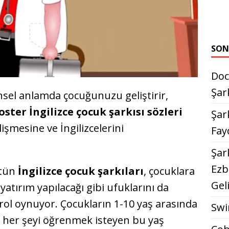
SON
Doc
Şar
nsel anlamda çocuğunuzu geliştirir,
ster İngilizce çocuk şarkısı sözleri
Şark
işmesine ve İngilizcelerini
Fay
Şar
Ezb
ütün
İngilizce çocuk şarkıları
, çocuklara
Gel
 yatırım yapılacağı gibi ufuklarını da
ol oynuyor. Çocukların 1-10 yaş arasında
Swi
de her şeyi öğrenmek isteyen bu yaş