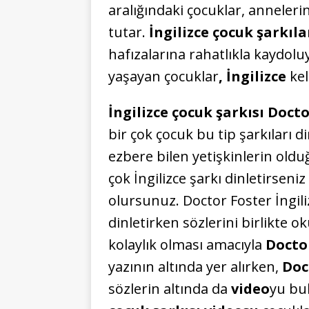
aralığındaki çocuklar, anneler
tutar.
İngilizce çocuk şarkıla
hafızalarına rahatlıkla kaydol
yaşayan çocuklar
, İngilizce
kel
İngilizce çocuk şarkısı Doct
bir çok çocuk bu tip şarkıları 
ezbere bilen yetişkinlerin old
çok İngilizce şarkı dinletirsen
olursunuz. Doctor Foster İngil
dinletirken sözlerini birlikte o
kolaylık olması amacıyla
Doctor
yazının altında yer alırken,
Doc
sözlerin altında da
video
yu bul