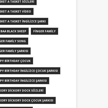
ISKET A TASKET SÖZLERI
ISKET A TASKET VIDEO
ISKET A TASKET İNGILIZCE ŞARKI
 BAA BLACK SHEEP
FINGER FAMILY
GER FAMILY SONG
GER FAMILY ŞARKISI
PY BIRTHDAY ÇOCUK
PY BIRTHDAY İNGILIZCE ÇOCUK ŞARKISI
PY BIRTHDAY İNGILIZCE ŞARKISI
KORY DICKORY DOCK SÖZLERI
KORY DICKORY DOCK ÇOCUK ŞARKISI