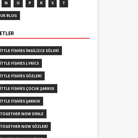
N
O
P
R
S
T
UK BLOG
KETLER
LITTLE FISHIES INGILIZCE SÖLERI
ITTLE FISHIES LYRICS
LITTLE FISHIES SÖZLERI
LITTLE FISHIES ÇOCUK ŞARKISI
ITTLE FISHIES ŞARKISI
 TOGETHER NOW DINLE
 TOGETHER NOW SÖZLERI