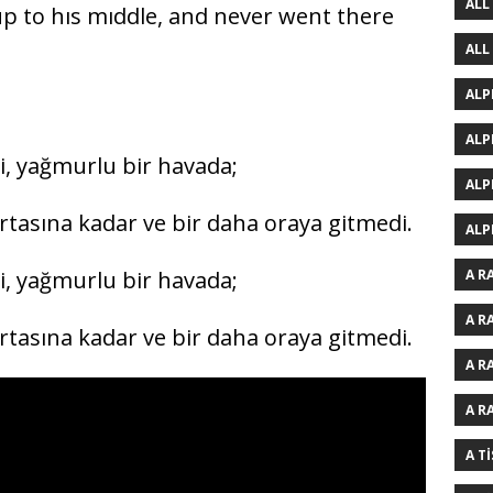
ALL
up to hıs mıddle, and never went there
ALL
ALP
ALP
ti, yağmurlu bir havada;
ALP
 ortasına kadar ve bir daha oraya gitmedi.
ALP
A R
ti, yağmurlu bir havada;
A R
 ortasına kadar ve bir daha oraya gitmedi.
A R
A R
A T