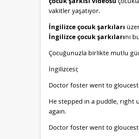
çocuk şarkısı videosu
çocukla
vakitler yaşatıyor.
İngilizce çocuk şarkıları
üzer
İngilizce çocuk şarkıları
nı b
Çocuğunuzla birlikte mutlu günl
İngilizcesi;
Doctor foster went to glouceste
He stepped ın a puddle, rıght 
agaın.
Doctor foster went to glouceste