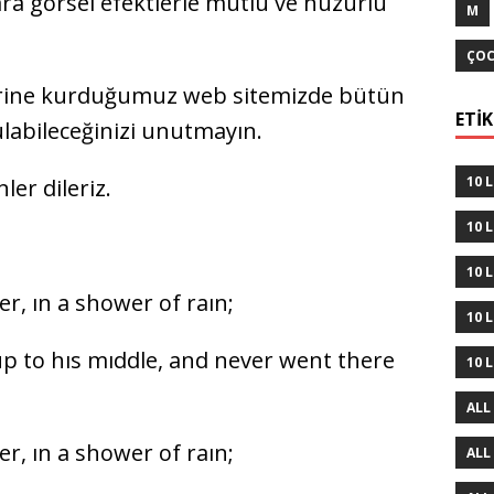
ra görsel efektlerle mutlu ve huzurlu
M
ÇOC
ine kurduğumuz web sitemizde bütün
ETI
ulabileceğinizi unutmayın.
10 
er dileriz.
10 L
10 
r, ın a shower of raın;
10 
up to hıs mıddle, and never went there
10 L
ALL
r, ın a shower of raın;
ALL