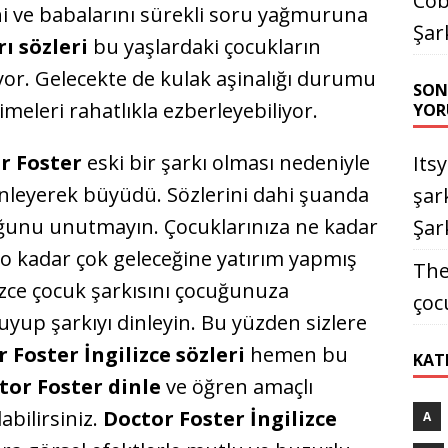
Cob
ini ve babalarını sürekli soru yağmuruna
Şar
rı sözleri
bu yaşlardaki çocukların
uyor. Gelecekte de kulak aşinalığı durumu
SON
imeleri rahatlıkla ezberleyebiliyor.
YOR
or Foster
eski bir şarkı olması nedeniyle
Its
dinleyerek büyüdü. Sözlerini dahi şuanda
şark
uğunu unutmayın. Çocuklarınıza ne kadar
Şark
iz o kadar çok geleceğine yatırım yapmış
The
izce çocuk şarkısını çocuğunuza
çoc
kuyup şarkıyı dinleyin. Bu yüzden sizlere
 Foster İngilizce sözleri
hemen bu
KAT
tor Foster dinle
ve öğren amaçlı
abilirsiniz.
Doctor Foster İngilizce
A