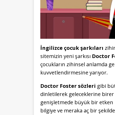
İngilizce çocuk şarkıları
zihi
sitemizin yeni şarkısı
Doctor Fo
çocukların zihinsel anlamda gel
kuvvetlendirmesine yarıyor.
Doctor Foster sözleri
gibi b
dinletilerek geleceklerine birer
genişletmede büyük bir etken r
bilgiye ve meraka aç bir şekil