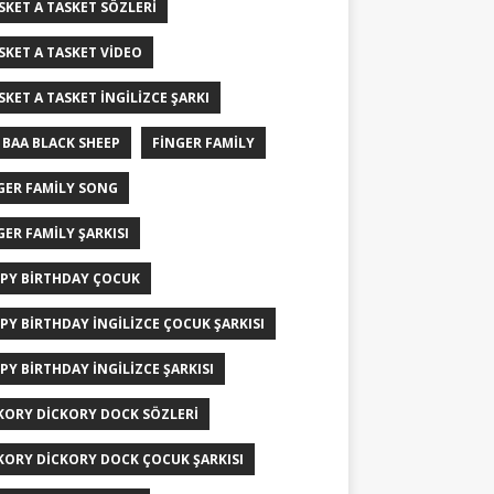
ISKET A TASKET SÖZLERI
ISKET A TASKET VIDEO
ISKET A TASKET İNGILIZCE ŞARKI
 BAA BLACK SHEEP
FINGER FAMILY
GER FAMILY SONG
GER FAMILY ŞARKISI
PY BIRTHDAY ÇOCUK
PY BIRTHDAY İNGILIZCE ÇOCUK ŞARKISI
PY BIRTHDAY İNGILIZCE ŞARKISI
KORY DICKORY DOCK SÖZLERI
KORY DICKORY DOCK ÇOCUK ŞARKISI