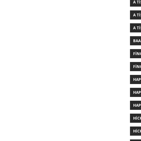
A T
A T
A T
BAA
FIN
FIN
HAP
HAP
HAP
HIC
HIC