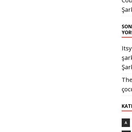
Cob
Şar
SON
YOR
Its
şark
Şark
The
çoc
KAT
A