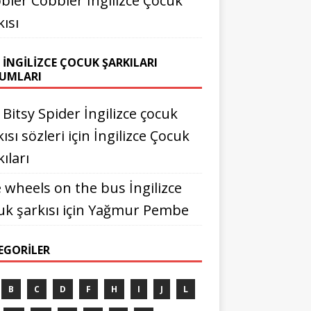
bler Cobbler İngilizce Çocuk
kısı
 İNGILIZCE ÇOCUK ŞARKILARI
UMLARI
y Bitsy Spider İngilizce çocuk
ısı sözleri
için
İngilizce Çocuk
ıları
 wheels on the bus İngilizce
uk şarkısı
için
Yağmur Pembe
EGORILER
B
C
D
F
H
I
J
L