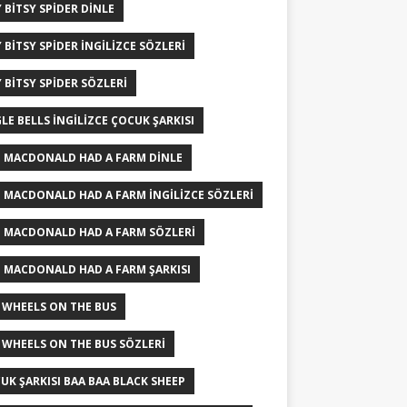
Y BITSY SPIDER DINLE
Y BITSY SPIDER INGILIZCE SÖZLERI
Y BITSY SPIDER SÖZLERI
GLE BELLS İNGILIZCE ÇOCUK ŞARKISI
 MACDONALD HAD A FARM DINLE
 MACDONALD HAD A FARM INGILIZCE SÖZLERI
 MACDONALD HAD A FARM SÖZLERI
 MACDONALD HAD A FARM ŞARKISI
 WHEELS ON THE BUS
 WHEELS ON THE BUS SÖZLERI
UK ŞARKISI BAA BAA BLACK SHEEP