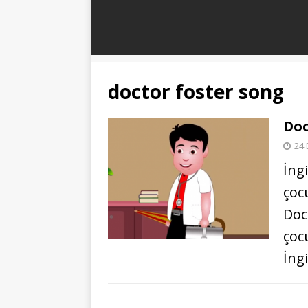
doctor foster song
Doc
24 
İng
çoc
Doct
çoc
İng