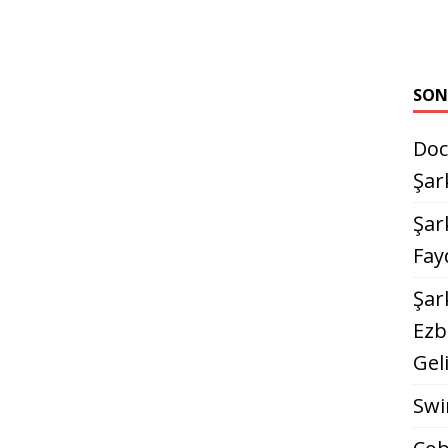
SON
Doc
Şar
Şark
Fay
Şar
Ezb
Gel
Swi