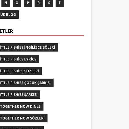
N
O
P
R
S
T
UK BLOG
KETLER
LITTLE FISHIES INGILIZCE SÖLERI
ITTLE FISHIES LYRICS
LITTLE FISHIES SÖZLERI
LITTLE FISHIES ÇOCUK ŞARKISI
ITTLE FISHIES ŞARKISI
 TOGETHER NOW DINLE
 TOGETHER NOW SÖZLERI