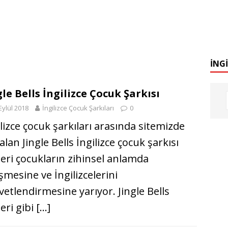
İNG
gle Bells İngilizce Çocuk Şarkısı
Eylül 2018
İngilizce Çocuk Şarkıları
0
ilizce çocuk şarkıları arasında sitemizde
alan Jingle Bells İngilizce çocuk şarkısı
leri çocukların zihinsel anlamda
şmesine ve İngilizcelerini
vetlendirmesine yarıyor. Jingle Bells
eri gibi
[…]