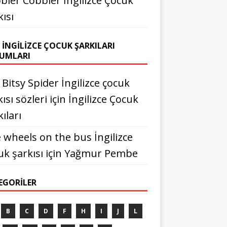
bler Cobbler İngilizce Çocuk
kısı
 İNGILIZCE ÇOCUK ŞARKILARI
UMLARI
y Bitsy Spider İngilizce çocuk
ısı sözleri
için
İngilizce Çocuk
ıları
 wheels on the bus İngilizce
uk şarkısı
için
Yağmur Pembe
EGORILER
B
C
D
F
H
I
J
L