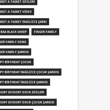
ISKET A TASKET SÖZLERI
ISKET A TASKET VIDEO
ISKET A TASKET İNGILIZCE ŞARKI
 BAA BLACK SHEEP
FINGER FAMILY
GER FAMILY SONG
GER FAMILY ŞARKISI
PY BIRTHDAY ÇOCUK
PY BIRTHDAY İNGILIZCE ÇOCUK ŞARKISI
PY BIRTHDAY İNGILIZCE ŞARKISI
KORY DICKORY DOCK SÖZLERI
KORY DICKORY DOCK ÇOCUK ŞARKISI