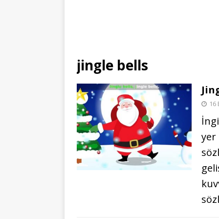
jingle bells
Jin
16 
İng
yer 
söz
geli
kuv
sözl