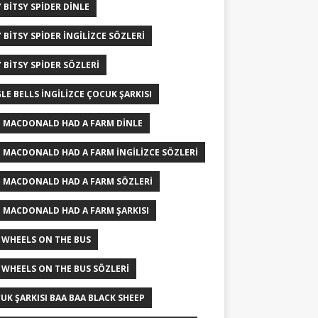
Y BITSY SPIDER DINLE
Y BITSY SPIDER INGILIZCE SÖZLERI
Y BITSY SPIDER SÖZLERI
GLE BELLS İNGILIZCE ÇOCUK ŞARKISI
 MACDONALD HAD A FARM DINLE
 MACDONALD HAD A FARM INGILIZCE SÖZLERI
 MACDONALD HAD A FARM SÖZLERI
 MACDONALD HAD A FARM ŞARKISI
 WHEELS ON THE BUS
 WHEELS ON THE BUS SÖZLERI
UK ŞARKISI BAA BAA BLACK SHEEP