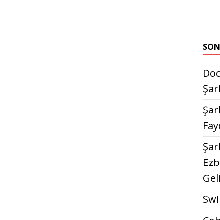
SON
Doc
Şar
Şark
Fay
Şar
Ezb
Gel
Swi