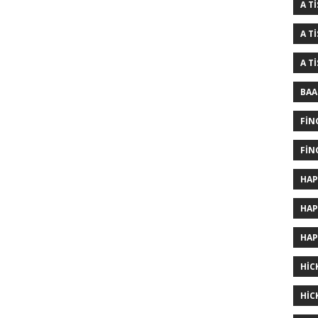
A T
A T
A T
BAA
FIN
FIN
HAP
HAP
HAP
HIC
HIC