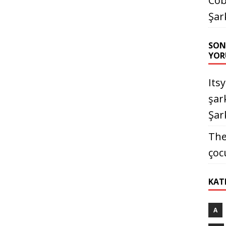
Cob
Şar
SON
YOR
Its
şark
Şark
The
çoc
KAT
A