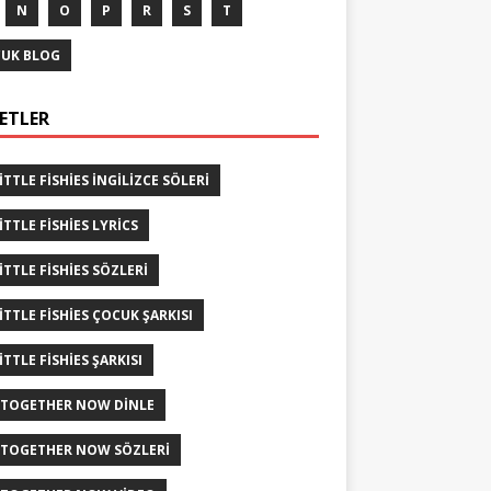
N
O
P
R
S
T
UK BLOG
KETLER
LITTLE FISHIES INGILIZCE SÖLERI
ITTLE FISHIES LYRICS
LITTLE FISHIES SÖZLERI
LITTLE FISHIES ÇOCUK ŞARKISI
ITTLE FISHIES ŞARKISI
 TOGETHER NOW DINLE
 TOGETHER NOW SÖZLERI